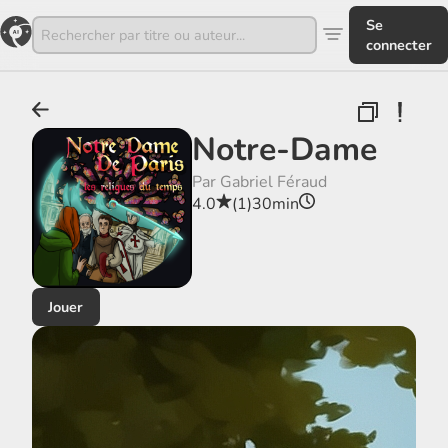
Se
connecter
Notre-Dame
Par Gabriel Féraud
4.0
(1)
30min
Jouer