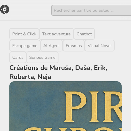
Point & Click
Text adventure
Chatbot
Escape game
AI Agent
Erasmus
Visual Novel
Cards
Serious Game
Créations de Maruša, Daša, Erik,
Roberta, Neja