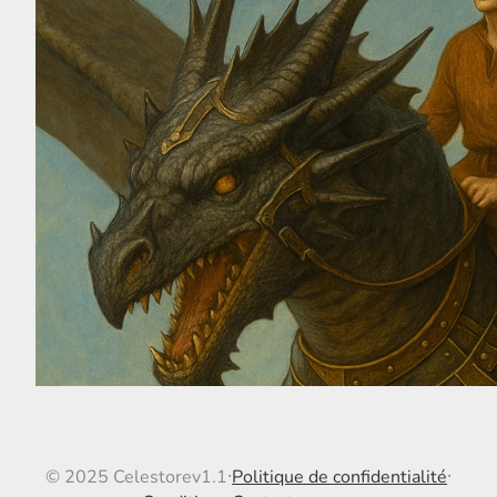
© 2025 Celestore
v1.1
Politique de confidentialité
⸱
⸱